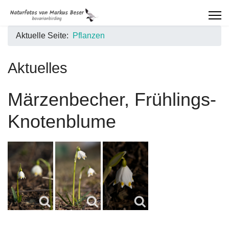
Insekten
Aktuelle Seite:
Pflanzen
Aktuelles
Exkursionen
Märzenbecher, Frühlings-
Astronomie
Knotenblume
Videos
Urlaub